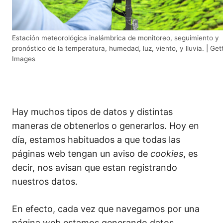
6 lecciones
Unidad didáctica 3: Configuración del
dispositivo y primeros tests (3h)
Estación meteorológica inalámbrica de monitoreo, seguimiento y
3 lecciones
pronóstico de la temperatura, humedad, luz, viento, y lluvia. | Get
Unidad didáctica 4: Vamos a "sentir"
Images
nuestra clase (3h)
4 lecciones
Unidad didáctica 5: Ahora vamos a
"sentir" nuestro barrio (3h)
Hay muchos tipos de datos y distintas
3 lecciones
maneras de obtenerlos o generarlos. Hoy en
día, estamos habituados a que todas las
páginas web tengan un aviso de
cookies
, es
decir, nos avisan que estan registrando
nuestros datos.
En efecto, cada vez que navegamos por una
página web estamos generando datos.