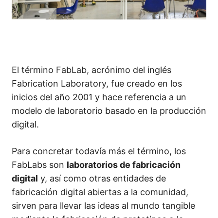
3 lecciones
Unidad didáctica 3. Una alternativa: En
la cocina (3h)
2 lecciones
Unidad didáctica 4. Inspírate: Ideas para
aplicar en el aula (3h)
El término FabLab, acrónimo del inglés
2 lecciones
Fabrication Laboratory, fue creado en los
Unidad didáctica 5. Crea: Ahora tú
inicios del año 2001 y hace referencia a un
1 lección
modelo de laboratorio basado en la producción
digital.
Para concretar todavía más el término, los
FabLabs son
laboratorios de fabricación
digital
y, así como otras entidades de
fabricación digital abiertas a la comunidad,
sirven para llevar las ideas al mundo tangible