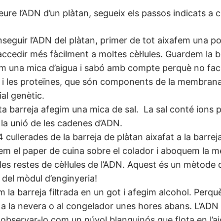
eure l’ADN d’un plàtan, segueix els passos indicats a 
seguir l’ADN del plàtan, primer de tot aixafem una po
cedir més fàcilment a moltes cèl·lules. Guardem la b
 una mica d’aigua i sabó amb compte perquè no faci 
 i les proteïnes, que són components de la membrana d
ial genètic.
a barreja afegim una mica de sal. La sal conté ions 
n la unió de les cadenes d’ADN.
 cullerades de la barreja de plàtan aixafat a la barr
uem el paper de cuina sobre el colador i aboquem la
les restes de cèl·lules de l’ADN. Aquest és un mètode d
 del mòdul d’enginyeria!
la barreja filtrada en un got i afegim alcohol. Perquè 
l a la nevera o al congelador unes hores abans. L’ADN 
bservar-lo com un núvol blanquinós que flota en l’ai