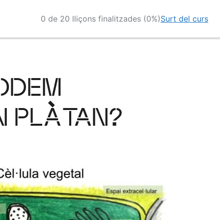
0 de 20 lliçons finalitzades (0%)
Surt del curs
PODEM
N PLÀTAN?