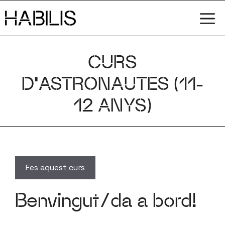
Vés
M
al
contingut
CURS
D’ASTRONAUTES (11-
12 ANYS)
Benvingut/da a bord!