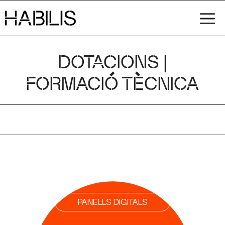
Vés
M
al
contingut
DOTACIONS |
FORMACIÓ TÈCNICA
PANELLS DIGITALS