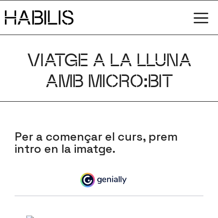
Vés
M
al
contingut
VIATGE A LA LLUNA
AMB MICRO:BIT
Per a començar el curs, prem
intro en la imatge.