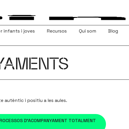
r infants i joves
Recursos
Qui som
Blog
YAMENTS
autèntic i positiu a les aules.
 I PROCESSOS D’ACOMPANYAMENT TOTALMENT