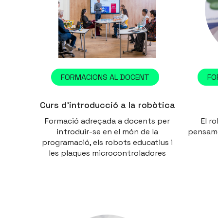
FORMACIONS AL DOCENT
FO
Curs d’introducció a la robòtica
Formació adreçada a docents per
El ro
introduir-se en el món de la
pensame
programació, els robots educatius i
les plaques microcontroladores