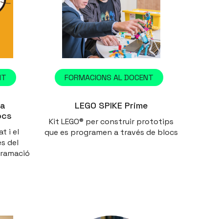
NT
FORMACIONS AL DOCENT
la
LEGO SPIKE Prime
ocs
Kit LEGO® per construir prototips
t i el
que es programen a través de blocs
s del
gramació