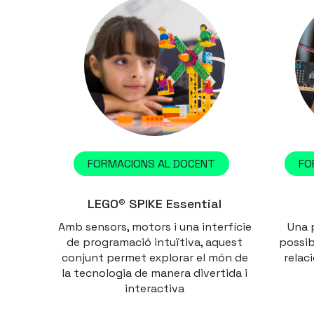
FORMACIONS AL DOCENT
FO
LEGO® SPIKE Essential
Amb sensors, motors i una interfície
Una 
de programació intuïtiva, aquest
possib
conjunt permet explorar el món de
relac
la tecnologia de manera divertida i
interactiva