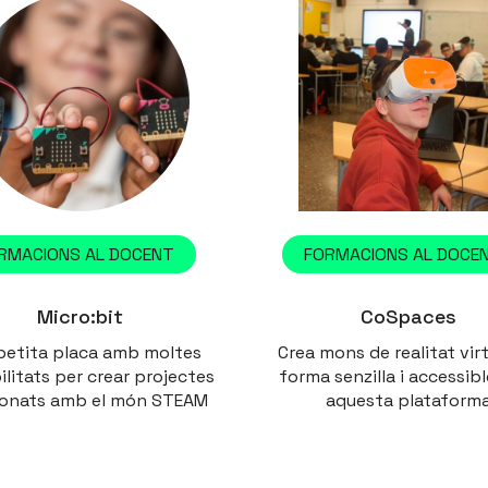
RMACIONS AL DOCENT
FORMACIONS AL DOCE
Micro:bit
CoSpaces
petita placa amb moltes
Crea mons de realitat vir
ilitats per crear projectes
forma senzilla i accessib
ionats amb el món STEAM
aquesta plataform