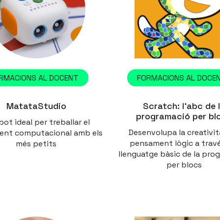
RMACIONS AL DOCENT
FORMACIONS AL DOCE
MatataStudio
Scratch: l’abc de 
programació per bl
bot ideal per treballar el
Desenvolupa la creativita
nt computacional amb els
pensament lògic a travé
més petits
llenguatge bàsic de la pro
per blocs