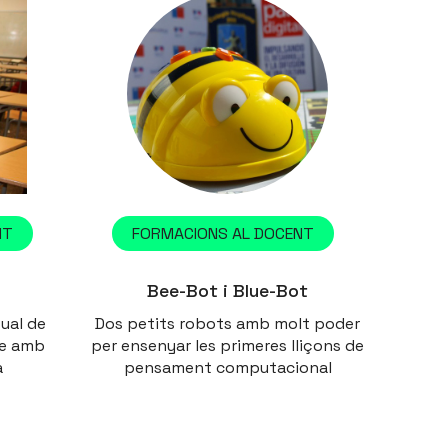
NT
FORMACIONS AL DOCENT
Bee-Bot i Blue-Bot
tual de
Dos petits robots amb molt poder
le amb
per ensenyar les primeres lliçons de
a
pensament computacional