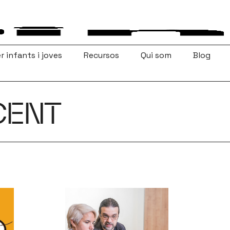
r infants i joves
Recursos
Qui som
Blog
CENT