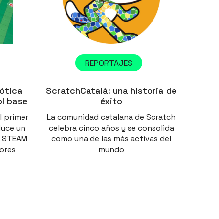
REPORTAJES
ótica
ScratchCatalà: una historia de
ol base
éxito
l primer
La comunidad catalana de Scratch
duce un
celebra cinco años y se consolida
n STEAM
como una de las más activas del
iores
mundo