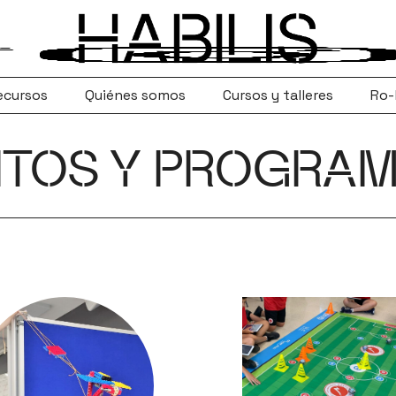
ecursos
Quiénes somos
Cursos y talleres
Ro-
ITOS Y PROGRA