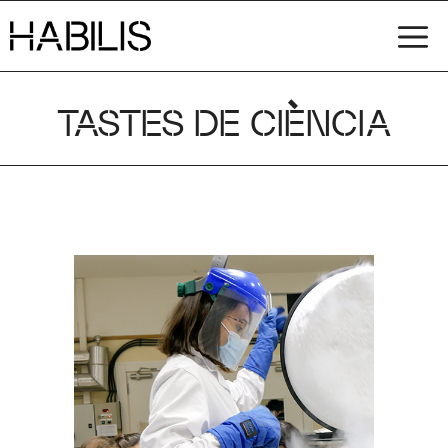
Vés
M
al
contingut
TASTES DE CIÈNCIA