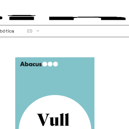
bótica
ES