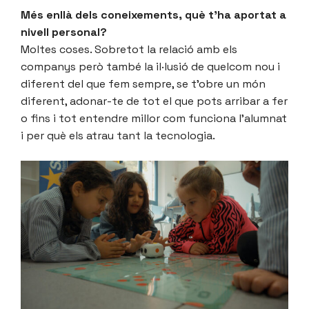
Més enllà dels coneixements, què t’ha aportat a
nivell personal?
Moltes coses. Sobretot la relació amb els
companys però també la il·lusió de quelcom nou i
diferent del que fem sempre, se t’obre un món
diferent, adonar-te de tot el que pots arribar a fer
o fins i tot entendre millor com funciona l’alumnat
i per què els atrau tant la tecnologia.