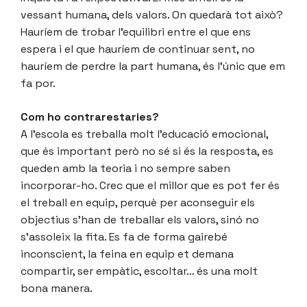
vessant humana, dels valors. On quedarà tot això?
Hauríem de trobar l’equilibri entre el que ens
espera i el que hauríem de continuar sent, no
hauríem de perdre la part humana, és l’únic que em
fa por.
Com ho contrarestaries?
A l’escola es treballa molt l’educació emocional,
que és important però no sé si és la resposta, es
queden amb la teoria i no sempre saben
incorporar-ho. Crec que el millor que es pot fer és
el treball en equip, perquè per aconseguir els
objectius s’han de treballar els valors, sinó no
s’assoleix la fita. Es fa de forma gairebé
inconscient, la feina en equip et demana
compartir, ser empàtic, escoltar… és una molt
bona manera.