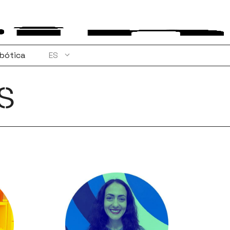
bótica
ES
S