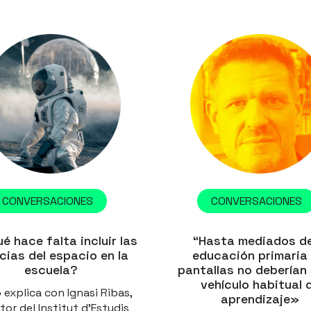
CONVERSACIONES
CONVERSACIONES
é hace falta incluir las
“Hasta mediados de
cias del espacio en la
educación primaria 
escuela?
pantallas no deberían 
vehículo habitual 
o explica con Ignasi Ribas,
aprendizaje»
tor del Institut d’Estudis