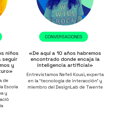
CONVERSACIONES
os niños
«De aquí a 10 años habremos
 seguir
encontrado donde encaja la
smos y
inteligencia artificial»
turo»
Entrevistamos Nefeli Kousi, experta
a de
en la ‘tecnología de interacción’ y
la Escola
miembro del DesignLab de Twente
na y
iació
la