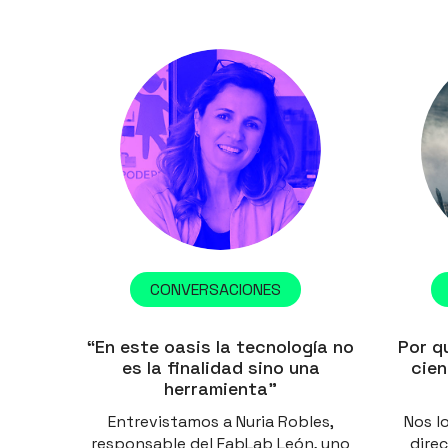
CONVERSACIONES
“En este oasis la tecnología no
Por qu
es la finalidad sino una
cien
herramienta”
Entrevistamos a Nuria Robles,
Nos l
responsable del FabLab León, uno
direc