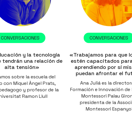
CONVERSACIONES
CONVERSACIONES
ucación y la tecnología
«Trabajamos para que l
 tendrán una relación de
estén capacitados para
alta tensión»
aprendiendo por sí mi
puedan afrontar el fu
mos sobre la escuela del
Ana Juliá es la director
o con Miquel Àngel Prats,
Formación e Innovación de 
edagogo y profesor de la
Montessori Palau Giro
niversitat Ramon Llull
presidenta de la Assoc
Montessori Espanyo