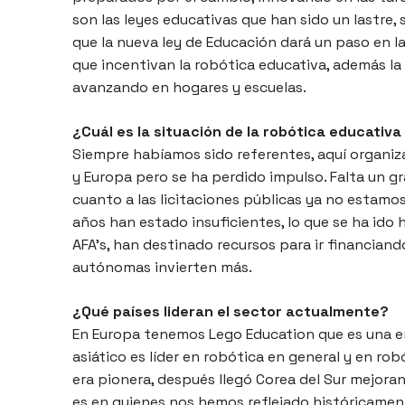
son las leyes educativas que han sido un lastre, 
que la nueva ley de Educación dará un paso en l
que incentivan la robótica educativa, además la 
avanzando en hogares y escuelas.
¿Cuál es la situación de la robótica educativ
Siempre habíamos sido referentes, aquí organi
y Europa pero se ha perdido impulso. Falta un g
cuanto a las licitaciones públicas ya no estamos 
años han estado insuficientes, lo que se ha ido 
AFA’s, han destinado recursos para ir financia
autónomas invierten más.
¿Qué países lideran el sector actualmente?
En Europa tenemos Lego Education que es una e
asiático es líder en robótica en general y en rob
era pionera, después llegó Corea del Sur mejora
es en quienes nos hemos reflejado históricamen