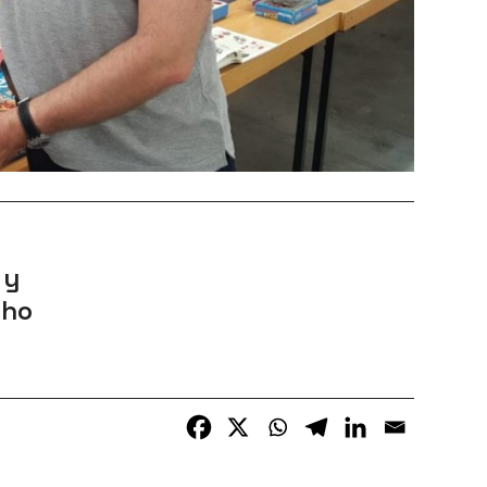
 y
cho