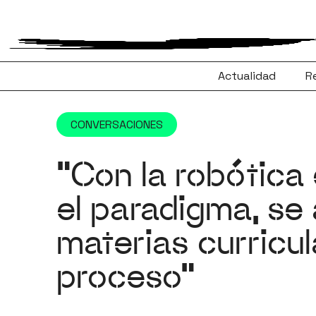
Saltar
al
contenido
Actualidad
R
CONVERSACIONES
“Con la robótica
el paradigma, se
materias curricul
proceso”