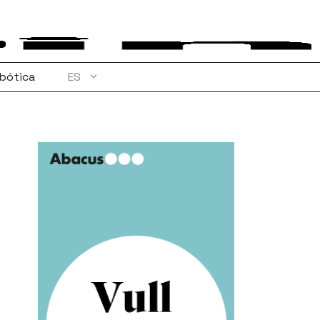
bótica
ES