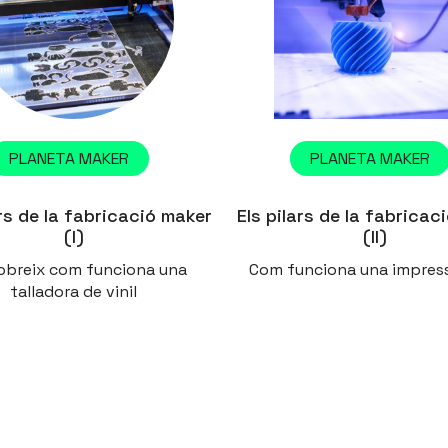
PLANETA MAKER
PLANETA MAKER
ars de la fabricació maker
Els pilars de la fabricac
(I)
(II)
obreix com funciona una
Com funciona una impres
talladora de vinil