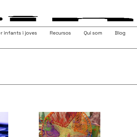
r infants i joves
Recursos
Qui som
Blog