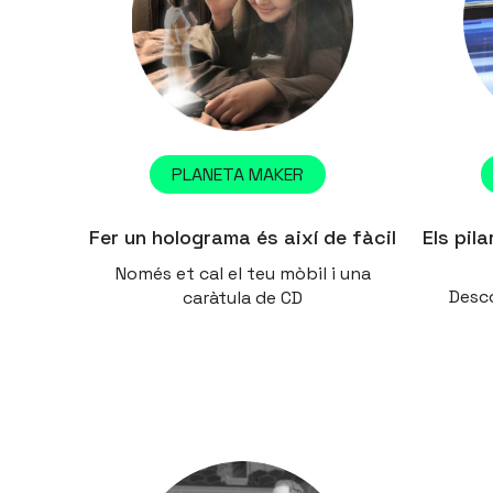
PLANETA MAKER
Fer un holograma és així de fàcil
Els pil
Només et cal el teu mòbil i una
Desc
caràtula de CD