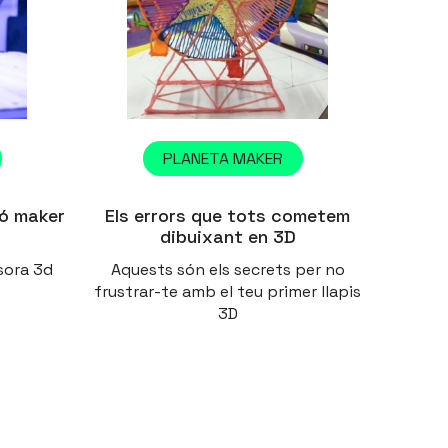
PLANETA MAKER
ió maker
Els errors que tots cometem
dibuixant en 3D
sora 3d
Aquests són els secrets per no
frustrar-te amb el teu primer llapis
3D