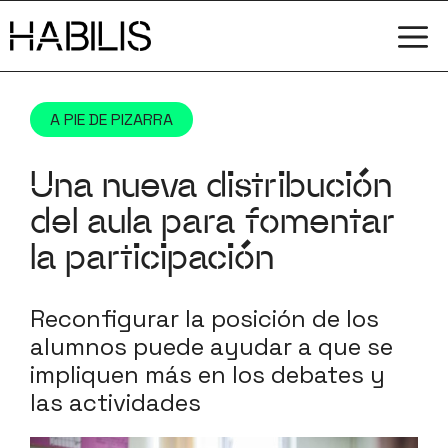
Saltar
M
al
contenido
A PIE DE PIZARRA
Una nueva distribución
del aula para fomentar
la participación
Reconfigurar la posición de los
alumnos puede ayudar a que se
impliquen más en los debates y
las actividades