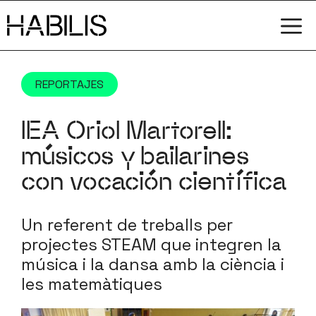
Saltar
M
al
contenido
REPORTAJES
IEA Oriol Martorell:
músicos y bailarines
con vocación científica
Un referent de treballs per
projectes STEAM que integren la
música i la dansa amb la ciència i
les matemàtiques