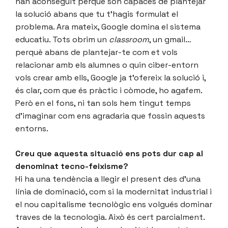
han aconseguit perquè són capaces de plantejar
la solució abans que tu t’hagis formulat el
problema. Ara mateix, Google domina el sistema
educatiu. Tots obrim un
classroom
, un gmail…
perquè abans de plantejar-te com et vols
relacionar amb els alumnes o quin ciber-entorn
vols crear amb ells, Google ja t’ofereix la solució i,
és clar, com que és pràctic i còmode, ho agafem.
Però en el fons, ni tan sols hem tingut temps
d’imaginar com ens agradaria que fossin aquests
entorns.
Creu que aquesta situació ens pots dur cap al
denominat tecno-feixisme?
Hi ha una tendència a llegir el present des d’una
línia de dominació, com si la modernitat industrial i
el nou capitalisme tecnològic ens volgués dominar
traves de la tecnologia. Això és cert parcialment.