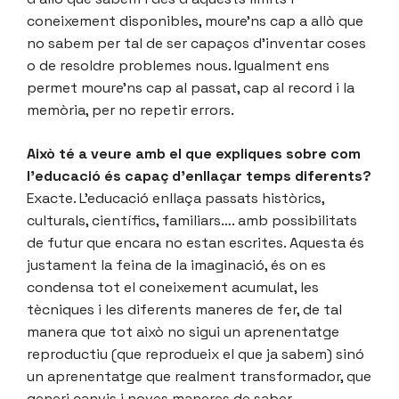
coneixement disponibles, moure’ns cap a allò que
no sabem per tal de ser capaços d’inventar coses
o de resoldre problemes nous. Igualment ens
permet moure’ns cap al passat, cap al record i la
memòria, per no repetir errors.
Això té a veure amb el que expliques sobre com
l’educació és capaç d’enllaçar temps diferents?
Exacte. L’educació enllaça passats històrics,
culturals, científics, familiars…. amb possibilitats
de futur que encara no estan escrites. Aquesta és
justament la feina de la imaginació, és on es
condensa tot el coneixement acumulat, les
tècniques i les diferents maneres de fer, de tal
manera que tot això no sigui un aprenentatge
reproductiu (que reprodueix el que ja sabem) sinó
un aprenentatge que realment transformador, que
generi canvis i noves maneres de saber.