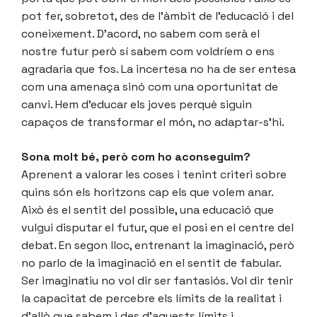
pot fer, sobretot, des de l’àmbit de l’educació i del
coneixement. D’acord, no sabem com serà el
nostre futur però sí sabem com voldríem o ens
agradaria que fos. La incertesa no ha de ser entesa
com una amenaça sinó com una oportunitat de
canvi. Hem d’educar els joves perquè siguin
capaços de transformar el món, no adaptar-s’hi.
Sona molt bé, però com ho aconseguim?
Aprenent a valorar les coses i tenint criteri sobre
quins són els horitzons cap els que volem anar.
Això és el sentit del possible, una educació que
vulgui disputar el futur, que el posi en el centre del
debat. En segon lloc, entrenant la imaginació, però
no parlo de la imaginació en el sentit de fabular.
Ser imaginatiu no vol dir ser fantasiós. Vol dir tenir
la capacitat de percebre els límits de la realitat i
d’allò que sabem i des d’aquests límits i