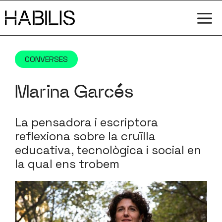
Vés
M
al
contingut
CONVERSES
Marina Garcés
La pensadora i escriptora
reflexiona sobre la cruïlla
educativa, tecnològica i social en
la qual ens trobem