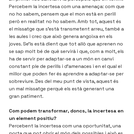
Percebem la incertesa com una amenaça: com que
no ho sabem, pensem que el mon està en perill
però en realitat no ho sabem. Amb tot, aquest és
el missatge que s’està transmetent arreu, també a
les aules i crec que això genera angoixa en els
joves. Se’ls està dient que tot allò que aprenen no
se sap molt bé de què servirà i que, com a molt, els
ha de servir per adaptar-se a un món en canvi
constant ple de perills i d’amenaces i en el qual el
millor que poden fer és aprendre a adaptar-se per
sobreviure. Des del meu punt de vista, aquest és
un mal missatge perquè els està generant una
gran patiment.
Com podem transformar, doncs, la incertesa en
un element positiu?
Percebent la incertesa com una oportunitat, una
porta que pot obrir el món dels possibles i això es