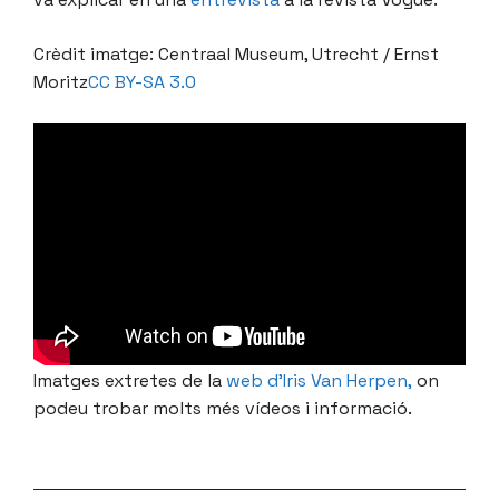
Crèdit imatge: Centraal Museum, Utrecht / Ernst
Moritz
CC BY-SA 3.0
Imatges extretes de la
web d’Iris Van Herpen,
on
podeu trobar molts més vídeos i informació.