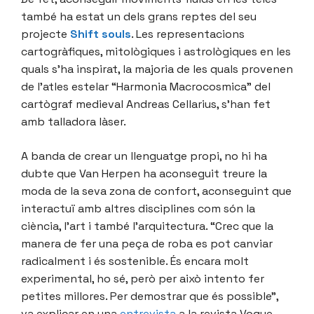
també ha estat un dels grans reptes del seu
projecte
Shift souls
. Les representacions
cartogràfiques, mitològiques i astrològiques en les
quals s’ha inspirat, la majoria de les quals provenen
de l’atles estelar “Harmonia Macrocosmica” del
cartògraf medieval Andreas Cellarius, s’han fet
amb talladora làser.
A banda de crear un llenguatge propi, no hi ha
dubte que Van Herpen ha aconseguit treure la
moda de la seva zona de confort, aconseguint que
interactuï amb altres disciplines com són la
ciència, l’art i també l’arquitectura. “Crec que la
manera de fer una peça de roba es pot canviar
radicalment i és sostenible. És encara molt
experimental, ho sé, però per això intento fer
petites millores. Per demostrar que és possible”,
va explicar en una
entrevista
a la revista Vogue.