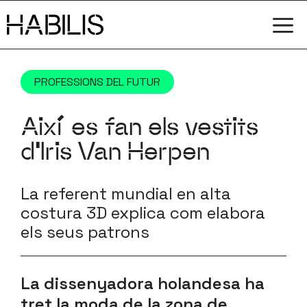
Vés
M
al
contingut
PROFESSIONS DEL FUTUR
Així es fan els vestits
d’Iris Van Herpen
La referent mundial en alta
costura 3D explica com elabora
els seus patrons
La dissenyadora holandesa ha
tret la moda de la zona de