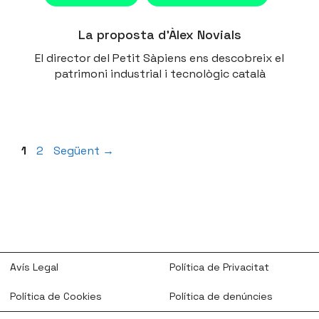
La proposta d’Àlex Novials
El director del Petit Sàpiens ens descobreix el
patrimoni industrial i tecnològic català
Pàgina
Pàgina
1
2
Següent
→
Avís Legal
Política de Privacitat
Política de Cookies
Política de denúncies