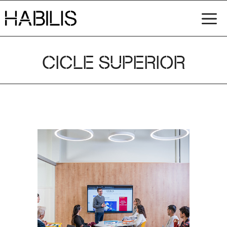
Vés
M
al
contingut
CICLE SUPERIOR