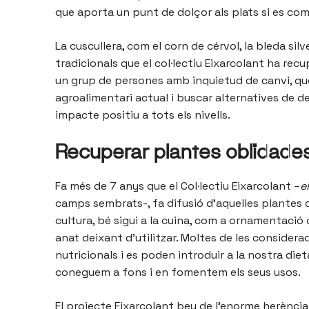
que aporta un punt de dolçor als plats si es 
La cuscullera, com el corn de cérvol, la bleda sil
tradicionals que el col·lectiu Eixarcolant ha recu
un grup de persones amb inquietud de canvi, que
agroalimentari actual i buscar alternatives de
impacte positiu a tots els nivells.
Recuperar plantes oblidade
Fa més de 7 anys que el Col·lectiu Eixarcolant –
e
camps sembrats-, fa difusió d’aquelles plantes
cultura, bé sigui a la cuina, com a ornamentació 
anat deixant d’utilitzar. Moltes de les consider
nutricionals i es poden introduir a la nostra diet
coneguem a fons i en fomentem els seus usos.
El projecte Eixarcolant beu de l’enorme herència