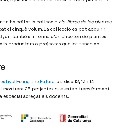
ant s’ha editat la col·lecció
Els llibres de les plantes
cat el cinquè volum. La col·lecció es pot adquirir
at
, on també s’informa d’un directori de plantes
lls productors o projectes que les tenen en
re
Festival Fixing the Future
, els dies 12, 13 i 14
val mostrarà 25 projectes que estan transformant
 especial adreçat als docents.