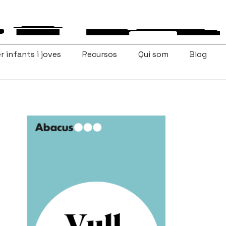
r infants i joves
Recursos
Qui som
Blog