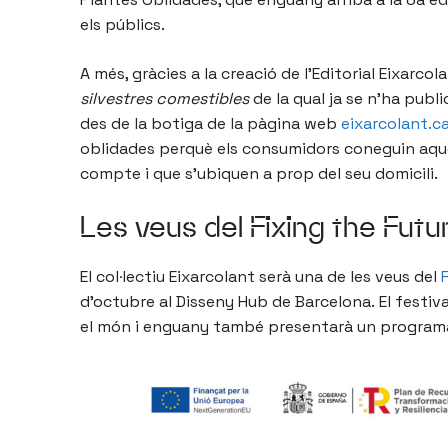
els públics.
A més, gràcies a la creació de l’Editorial Eixarcol
silvestres comestibles
de la qual ja se n’ha publi
des de la botiga de la pàgina web
eixarcolant.c
oblidades perquè els consumidors coneguin aque
compte i que s’ubiquen a prop del seu domicili.
Les veus del Fixing the Futu
El col·lectiu Eixarcolant serà una de les veus del
d’octubre al Disseny Hub de Barcelona. El festi
el món i enguany també presentarà un programa