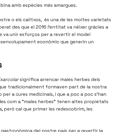
combina amb espècies més amargues.
vestre o els calitxos, és una de les moltes varietats
perat des que el 2016 l’entitat va néixer gràcies a
 va unir esforços per a revertir el model
 desenvolupament econòmic que generin un
s
ixarcolar
significa arrencar males herbes dels
 que tradicionalment formaven part de la nostra
o per a cures medicinals, i que a poc a poc s’han
ades com a “males herbes” tenen altes propietats
a, però cal que primer les redescobrim, les
 gastronòmica del nostre país per a revertir la