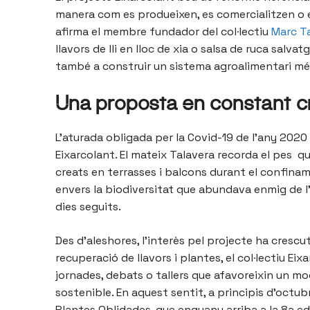
manera com es produeixen, es comercialitzen o e
afirma el membre fundador del col·lectiu
Marc T
llavors de lli en lloc de xia o salsa de ruca salv
també a construir un sistema agroalimentari més 
Una proposta en constant c
L’aturada obligada per la Covid-19 de l’any 2020 
Eixarcolant. El mateix Talavera recorda el pes q
creats en terrasses i balcons durant el confinam
envers la biodiversitat que abundava enmig de l’
dies seguits.
Des d’aleshores, l’interès pel projecte ha crescut 
recuperació de llavors i plantes, el col·lectiu E
jornades, debats o tallers que afavoreixin un m
sostenible. En aquest sentit, a principis d’octu
Plantes Oblidades, que enguany arriba a la 8a edi