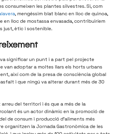
s consumeixen les plantes silvestres. Si, com
alavera
, mengéssim blat blanc en lloc de quinoa,
atge en lloc de mostassa envasada, contribuiríem
just, ètic i sostenible.
reixement
va significar un punt i a part pel projecte
ue van adoptar a moltes llars els horts urbans
ent, així com de la presa de consciència global
asfalt i que ningú va alterar durant més de 30
arreu del territori i és que a més de la
ixarcolant és un actor dinàmic en la promoció de
odel de consum i producció d’aliments més
bre organitzen la Jornada Gastronòmica de les
ció, i que inclou més de 100 activitats per a tots