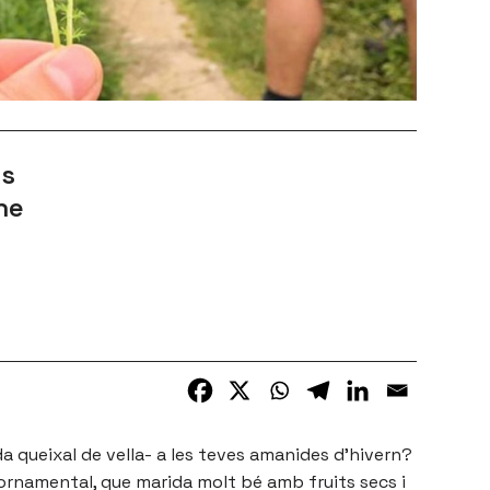
es
he
queixal de vella- a les teves amanides d’hivern?
r ornamental, que marida molt bé amb fruits secs i