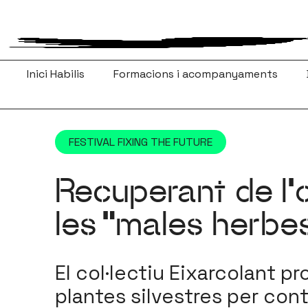
Vés
al
contingut
Inici Habilis
Formacions i acompanyaments
FESTIVAL FIXING THE FUTURE
Recuperant de l’o
les “males herbe
El col·lectiu Eixarcolant pr
plantes silvestres per cont