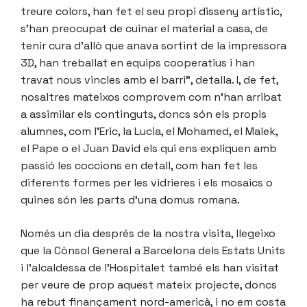
treure colors, han fet el seu propi disseny artístic,
s’han preocupat de cuinar el material a casa, de
tenir cura d’allò que anava sortint de la impressora
3D, han treballat en equips cooperatius i han
travat nous vincles amb el barri”, detalla. I, de fet,
nosaltres mateixos comprovem com n’han arribat
a assimilar els continguts, doncs són els propis
alumnes, com l’Eric, la Lucia, el Mohamed, el Malek,
el Pape o el Juan David els qui ens expliquen amb
passió les coccions en detall, com han fet les
diferents formes per les vidrieres i els mosaics o
quines són les parts d’una domus romana.
Només un dia després de la nostra visita, llegeixo
que la Cònsol General a Barcelona dels Estats Units
i l’alcaldessa de l’Hospitalet també els han visitat
per veure de prop aquest mateix projecte, doncs
ha rebut finançament nord-americà, i no em costa