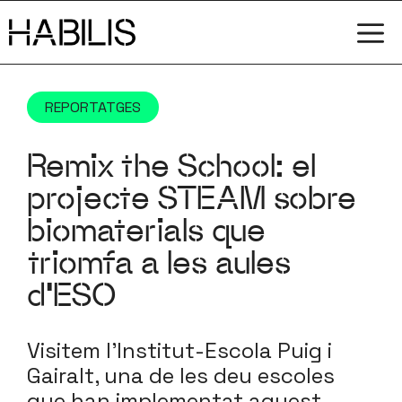
Vés
M
al
contingut
REPORTATGES
Remix the School: el
projecte STEAM sobre
biomaterials que
triomfa a les aules
d’ESO
Visitem l’Institut-Escola Puig i
Gairalt, una de les deu escoles
que han implementat aquest