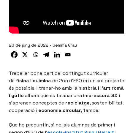
28 de juny de 2022 - Gemma Grau
Treballar bona part del contingut curricular
de
física i química
de 2on d’ESO en un sol projecte
és possible. I trenar-ho amb la
història i l’art romà
i gòtic
alhora que es fa anar una
impressora 3D
i
s’aprenen conceptes de
reciclatge
, sostenibilitat.
cooperació i
economia circular
, també.
Que ho preguntin, si no, als alumnes de primer i
segon d’ESO de l’
escola-institut Puig i Gairalt
i,