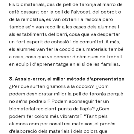
Els biomaterials, des de pell de taronja al marro de
cafè passant per la pell de l’alvocat, del pebrot o
de la remolatxa, es van obtenir a l’escola però
també se’n van recollir a les cases dels alumnes i
als establiments del barri, cosa que va despertar
un fort esperit de cohesió i de comunitat. A més,
els alumnes van fer la cocció dels materials també
a casa, cosa que va generar dinàmiques de treball
en equip i d’aprenentatge en el si de les famílies.
3. Assaig-error, el millor mètode d’aprenentatge
¿Per què surten grumolls a la cocció? ¿Com
podem deshidratar millor la pell de taronja perquè
no se’ns podreixi? Podem aconseguir fer un
biomaterial reciclant punta de llapis? ¿Com
podem fer colors més vibrants? “Tant pels
alumnes com per nosaltres mateixos, el procés
d’elaboració dels materials i dels colors que