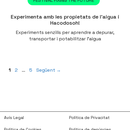
FESTIVAL FIXING THE FUTURE
Experimenta amb les propietats de l’aigua i
Hacodosoh!
Experiments senzills per aprendre a depurar,
transportar i potabilitzar l’aigua
Pàgina
Pàgina
Pàgina
1
2
…
5
Següent
→
Avís Legal
Política de Privacitat
Política de Cookies
Política de denúncies