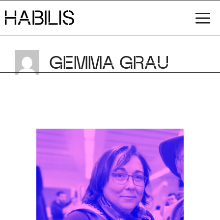
Vés
M
al
contingut
GEMMA GRAU